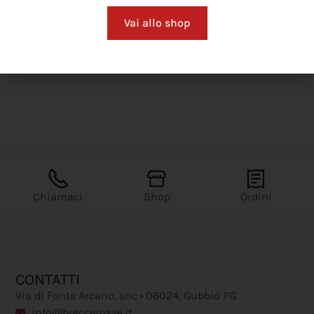
Vai allo shop
Chiamaci
Shop
Ordini
CONTATTI
Via di Fonte Arcano, snc • 06024, Gubbio PG
info@breccerosse.it