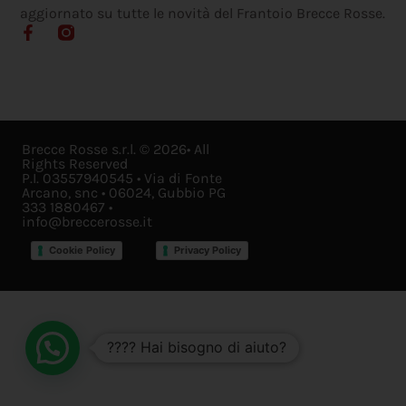
aggiornato su tutte le novità del Frantoio Brecce Rosse.
Brecce Rosse s.r.l. © 2026• All
Rights Reserved
P.I. 03557940545 • Via di Fonte
Arcano, snc • 06024, Gubbio PG
333 1880467 •
info@breccerosse.it
Cookie Policy
Privacy Policy
???? Hai bisogno di aiuto?