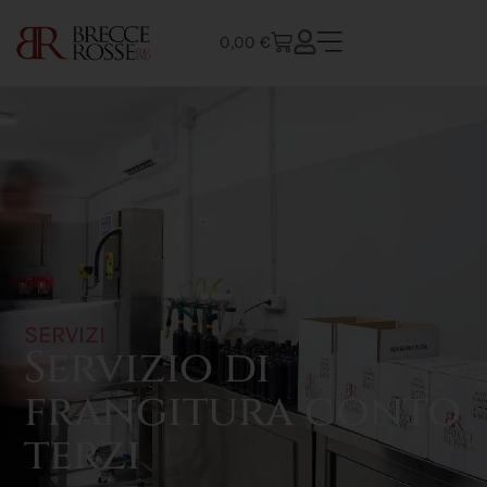
0,00
€
SERVIZI
Servizio di
frangitura conto
terzi